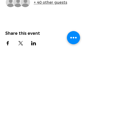
+ 40 other guests
Share this event
Level-7 Dream Factory Creative Centre,
地址:
GMBB, Bukit Bintang, Kuala Lumpur, Malaysia
客服专线
：
‪+60 10‑281 8318‬
​客服电子邮件:
dfcc@dreamfactory.my