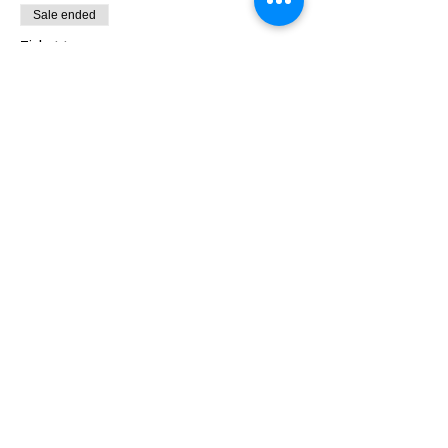
Sale ended
Ticket type
🚨 【全球贸易巨震来袭！企业若不应
变，将被淘汰】
Price
$0.00
Share this event