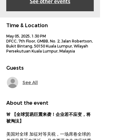
See other events
Time & Location
May 05, 2025, 1:30 PM
DFCC, 7th Floor, GMBB, No. 2, Jalan Robertson,
Bukit Bintang, 50150 Kuala Lumpur, Wilayah
Persekutuan Kuala Lumpur, Malaysia
Guests
See All
About the event
🚨 【全球贸易巨震来袭！企业若不应变，将
被淘汰】
美国对全球 加征对等关税，一场席卷全球的