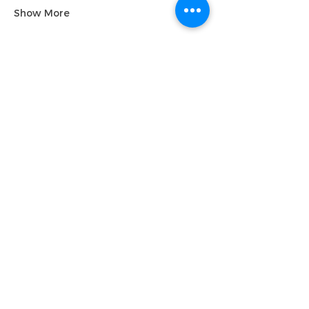
Show More
Share this event
Level-7 Dream Factory Creative Centre,
地址:
GMBB, Bukit Bintang, Kuala Lumpur, Malaysia
客服专线
：
‪+60 10‑281 8318‬
​客服电子邮件:
dfcc@dreamfactory.my