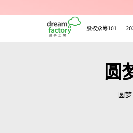
股权众筹101
2
圆
圆梦