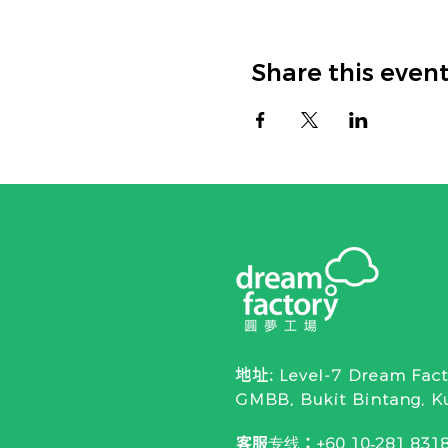
Share this even
Level-7 Dream Fact
地址:
GMBB, Bukit Bintang, K
客服专线
：
‪+60 10‑281 8318